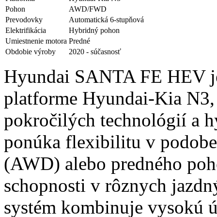
Pohon
AWD/FWD
Prevodovky
Automatická 6-stupňová
Elektrifikácia
Hybridný pohon
Umiestnenie motora
Predné
Obdobie výroby
2020 - súčasnosť
Hyundai SANTA FE HEV je
platforme Hyundai-Kia N3, 
pokročilých technológií a 
ponúka flexibilitu v podob
(AWD) alebo predného poh
schopnosti v rôznych jazd
systém kombinuje vysokú ú