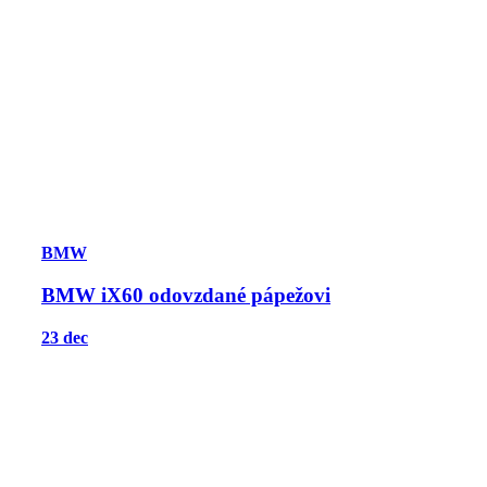
BMW
BMW iX60 odovzdané pápežovi
23 dec