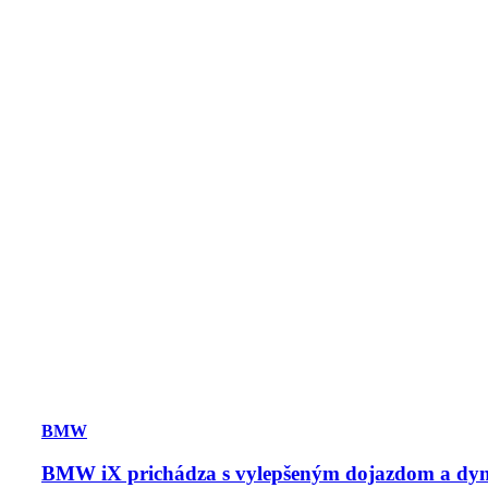
BMW
BMW iX prichádza s vylepšeným dojazdom a dy