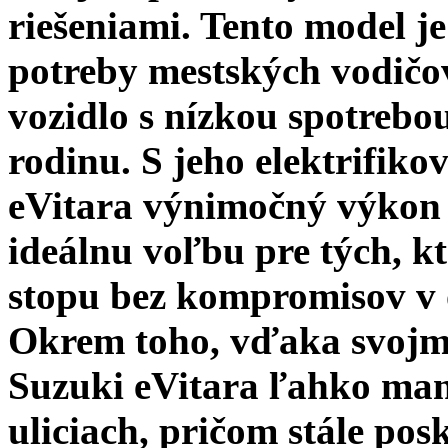
riešeniami. Tento model j
potreby mestských vodičov
vozidlo s nízkou spotrebo
rodinu. S jeho elektrifi
eVitara výnimočný výkon a 
ideálnu voľbu pre tých, kt
stopu bez kompromisov v o
Okrem toho, vďaka svoj
Suzuki eVitara ľahko ma
uliciach, pričom stále pos