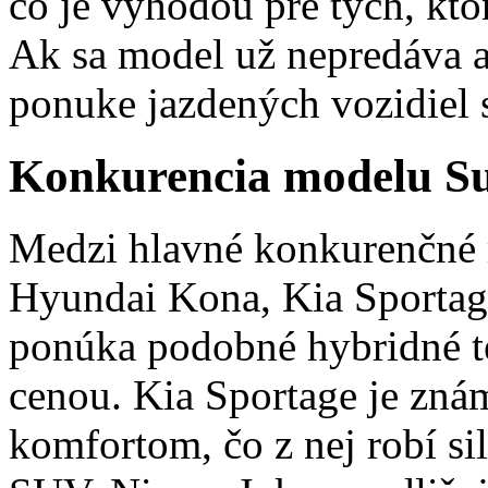
čo je výhodou pre tých, kto
Ak sa model už nepredáva a
ponuke jazdených vozidiel
Konkurencia modelu Su
Medzi hlavné konkurenčné m
Hyundai Kona, Kia Sportag
ponúka podobné hybridné te
cenou. Kia Sportage je zná
komfortom, čo z nej robí s