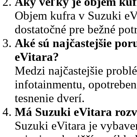
Aký veľký je objem kuf
Objem kufra v Suzuki eVit
dostatočné pre bežné pot
Aké sú najčastejšie po
eVitara?
Medzi najčastejšie problé
infotainmentu, opotrebe
tesnenie dverí.
Má Suzuki eVitara roz
Suzuki eVitara je vybav