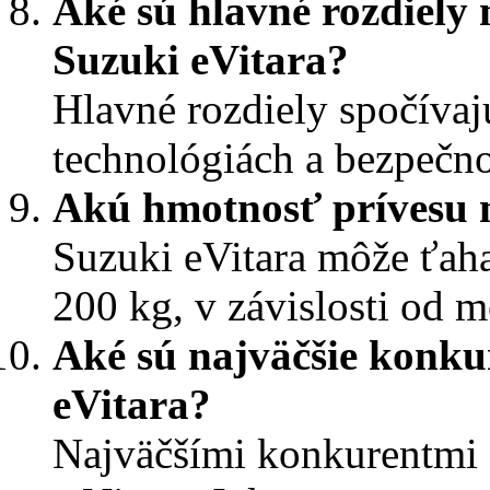
Aké sú hlavné rozdiely
Suzuki eVitara?
Hlavné rozdiely spočívaj
technológiách a bezpečn
Akú hmotnosť prívesu 
Suzuki eVitara môže ťaha
200 kg, v závislosti od m
Aké sú najväčšie konku
eVitara?
Najväčšími konkurentmi 