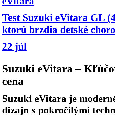
eVitara
Test Suzuki eVitara GL 
ktorú brzdia detské chor
22 júl
Suzuki eVitara – Kľúčov
cena
Suzuki eVitara je modern
dizajn s pokročilými tech