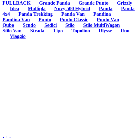
FULLBACK
Grande Panda
Grande Punto
Grizzly
Idea
Multipla
Nový 500 Hybrid
Panda
Panda
4x4
Panda Trekking
Panda Van
Pandina
Pandina Van
Punto
Punto Classic
Punto Van
Qubo
Scudo
Sedici
Stilo
Stilo MultiWagon
Stilo Van
Strada
Tipo
Topolino
Ulysse
Uno
Viaggio