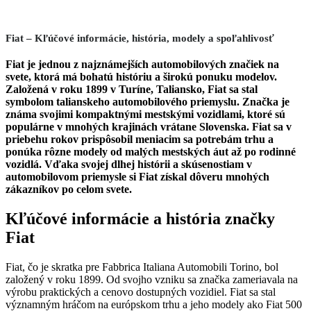
Fiat – Kľúčové informácie, história, modely a spoľahlivosť
Fiat je jednou z najznámejších automobilových značiek na
svete, ktorá má bohatú históriu a širokú ponuku modelov.
Založená v roku 1899 v Turíne, Taliansko, Fiat sa stal
symbolom talianskeho automobilového priemyslu. Značka je
známa svojimi kompaktnými mestskými vozidlami, ktoré sú
populárne v mnohých krajinách vrátane Slovenska. Fiat sa v
priebehu rokov prispôsobil meniacim sa potrebám trhu a
ponúka rôzne modely od malých mestských áut až po rodinné
vozidlá. Vďaka svojej dlhej histórii a skúsenostiam v
automobilovom priemysle si Fiat získal dôveru mnohých
zákazníkov po celom svete.
Kľúčové informácie a história značky
Fiat
Fiat, čo je skratka pre Fabbrica Italiana Automobili Torino, bol
založený v roku 1899. Od svojho vzniku sa značka zameriavala na
výrobu praktických a cenovo dostupných vozidiel. Fiat sa stal
významným hráčom na európskom trhu a jeho modely ako Fiat 500