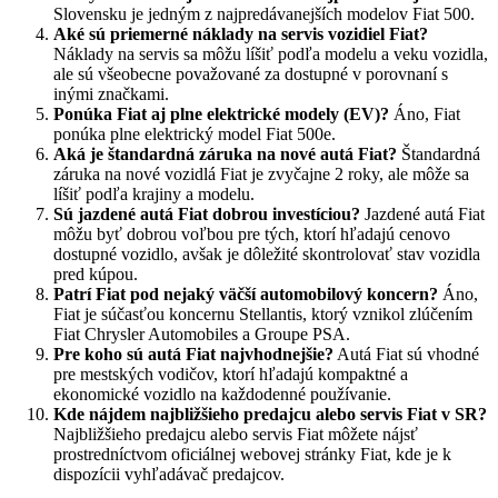
Slovensku je jedným z najpredávanejších modelov Fiat 500.
Aké sú priemerné náklady na servis vozidiel Fiat?
Náklady na servis sa môžu líšiť podľa modelu a veku vozidla,
ale sú všeobecne považované za dostupné v porovnaní s
inými značkami.
Ponúka Fiat aj plne elektrické modely (EV)?
Áno, Fiat
ponúka plne elektrický model Fiat 500e.
Aká je štandardná záruka na nové autá Fiat?
Štandardná
záruka na nové vozidlá Fiat je zvyčajne 2 roky, ale môže sa
líšiť podľa krajiny a modelu.
Sú jazdené autá Fiat dobrou investíciou?
Jazdené autá Fiat
môžu byť dobrou voľbou pre tých, ktorí hľadajú cenovo
dostupné vozidlo, avšak je dôležité skontrolovať stav vozidla
pred kúpou.
Patrí Fiat pod nejaký väčší automobilový koncern?
Áno,
Fiat je súčasťou koncernu Stellantis, ktorý vznikol zlúčením
Fiat Chrysler Automobiles a Groupe PSA.
Pre koho sú autá Fiat najvhodnejšie?
Autá Fiat sú vhodné
pre mestských vodičov, ktorí hľadajú kompaktné a
ekonomické vozidlo na každodenné používanie.
Kde nájdem najbližšieho predajcu alebo servis Fiat v SR?
Najbližšieho predajcu alebo servis Fiat môžete nájsť
prostredníctvom oficiálnej webovej stránky Fiat, kde je k
dispozícii vyhľadávač predajcov.