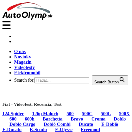
O nás
Novinky
Magazín
Videotesty
Elektromobil
Search for:
Search Button
Fiat - Videotest, Recenzia, Test
124 Spider
126p Maluch
500
500C
500L
500X
600
600h
Barchetta
Bravo
Croma
Doblo
Doblo Cargo
Doblò Combi
Ducato
E-Doblò
E-Ducato
E-Scudo
E-Ulysse
Freemont