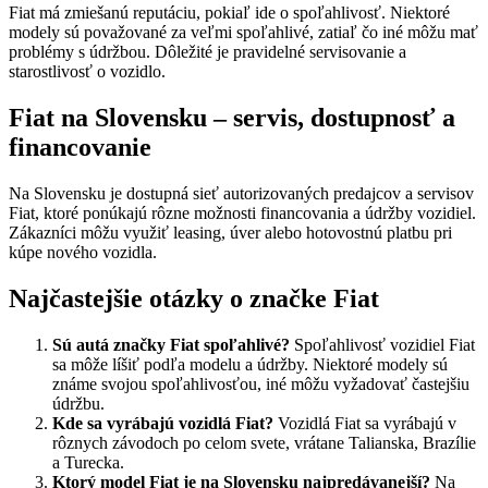
Fiat má zmiešanú reputáciu, pokiaľ ide o spoľahlivosť. Niektoré
modely sú považované za veľmi spoľahlivé, zatiaľ čo iné môžu mať
problémy s údržbou. Dôležité je pravidelné servisovanie a
starostlivosť o vozidlo.
Fiat na Slovensku – servis, dostupnosť a
financovanie
Na Slovensku je dostupná sieť autorizovaných predajcov a servisov
Fiat, ktoré ponúkajú rôzne možnosti financovania a údržby vozidiel.
Zákazníci môžu využiť leasing, úver alebo hotovostnú platbu pri
kúpe nového vozidla.
Najčastejšie otázky o značke Fiat
Sú autá značky Fiat spoľahlivé?
Spoľahlivosť vozidiel Fiat
sa môže líšiť podľa modelu a údržby. Niektoré modely sú
známe svojou spoľahlivosťou, iné môžu vyžadovať častejšiu
údržbu.
Kde sa vyrábajú vozidlá Fiat?
Vozidlá Fiat sa vyrábajú v
rôznych závodoch po celom svete, vrátane Talianska, Brazílie
a Turecka.
Ktorý model Fiat je na Slovensku najpredávanejší?
Na