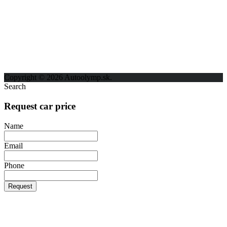
ODKAZY
Možnosti reklamy
Kontakt
Ochrana osobných údajov
Copyright © 2026 Autoolymp.sk.
Search
Request car price
Name
Email
Phone
Request