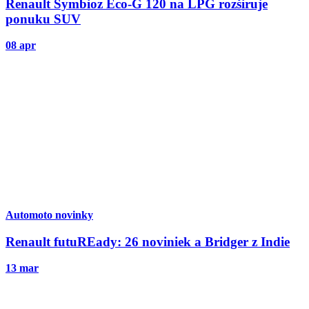
Renault Symbioz Eco-G 120 na LPG rozširuje
ponuku SUV
08 apr
Automoto novinky
Renault futuREady: 26 noviniek a Bridger z Indie
13 mar