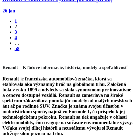
26 jan
1
2
3
4
…
58
Renault – Kľúčové informácie, história, modely a spoľahlivosť
Renault je francúzska automobilová značka, ktorá sa
etablovala ako významný hráč na globálnom trhu. Založená
bola v roku 1899 a odvtedy sa stala synonymom pre inovatívne
a cenovo dostupné vozidlá. Renault sa zameriava na široké
spektrum zákazníkov, ponúkajúc modely od malých mestských
áut až po rodinné SUV. Značka je známa svojou účasťou v
motoristickom športe, najmä vo Formule 1, čo prispelo k jej
technologickému pokroku. Renault sa tiež angažuje v oblasti
elektromobility, čím reaguje na súčasné environmentálne výzvy.
Vďaka svojej dlhej histórii a neustálemu vývoju si Renault
udržuje silnú pozíciu na trhu.