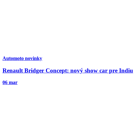
Automoto novinky
Renault Bridger Concept: nový show car pre Indiu
06 mar