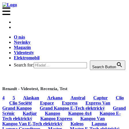
O nás
Novinky
Magazín
Videotesty
Elektromobil
Search for:
Search Button
Renault - Videotest, Recenzia, Test
4
5
Alaskan
Arkana
Austral
Captur
Clio
Clio Société
Espace
Express
Express Van
Grand Kangoo
Grand Kangoo E-Tech elektrický
Grand
Scénic
Kadjar
Kangoo
Kangoo 4x4
Kangoo E-
Tech elektrický
Kangoo Express
Kangoo Van
Kangoo Van E-Tech elektrický
Koleos
Laguna
Laguna Grandtour
Master
Master E-Tech elektrický