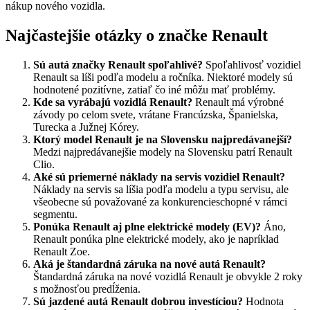
nákup nového vozidla.
Najčastejšie otázky o značke Renault
Sú autá značky Renault spoľahlivé?
Spoľahlivosť vozidiel
Renault sa líši podľa modelu a ročníka. Niektoré modely sú
hodnotené pozitívne, zatiaľ čo iné môžu mať problémy.
Kde sa vyrábajú vozidlá Renault?
Renault má výrobné
závody po celom svete, vrátane Francúzska, Španielska,
Turecka a Južnej Kórey.
Ktorý model Renault je na Slovensku najpredávanejší?
Medzi najpredávanejšie modely na Slovensku patrí Renault
Clio.
Aké sú priemerné náklady na servis vozidiel Renault?
Náklady na servis sa líšia podľa modelu a typu servisu, ale
všeobecne sú považované za konkurencieschopné v rámci
segmentu.
Ponúka Renault aj plne elektrické modely (EV)?
Áno,
Renault ponúka plne elektrické modely, ako je napríklad
Renault Zoe.
Aká je štandardná záruka na nové autá Renault?
Štandardná záruka na nové vozidlá Renault je obvykle 2 roky
s možnosťou predĺženia.
Sú jazdené autá Renault dobrou investíciou?
Hodnota