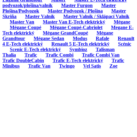
podvozok/plošina/valník
Master Furgon
Master
Plošina/Podvozok
Master Podvozok / Plošina
Master
Skriňa
Master Valník
Master Valník / Sklápací Valník
Master Van
Master Van E-Tech elektrický
Mégane
Mégane Coupé
Mégane Coupé-Cabriolet
Megane E-
Tech elektrický
Mégane GrandCoupé
Mégane
Grandtour
Mégane Sedan
Modus
Rafale
Renault
4 E-Tech elektrický
Renault 5 E-Tech elektrický
Scénic
Scenic E-Tech elektrický
Symbioz
Talisman
Thalia
Trafic
Trafic Combi
Trafic Combi Van
Trafic DoubleCabin
Trafic E-Tech elektrický
Trafic
Minibus
Trafic Van
Twingo
Vel Satis
Zoe